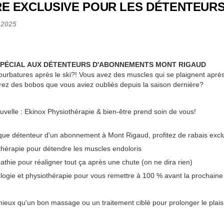
E EXCLUSIVE POUR LES DÉTENTEURS
 2025
SPÉCIAL AUX DÉTENTEURS D'ABONNEMENTS MONT RIGAUD
courbatures après le ski?! Vous avez des muscles qui se plaignent aprè
ez des bobos que vous aviez oubliés depuis la saison dernière?
velle : Ekinox Physiothérapie & bien-être prend soin de vous!
ue détenteur d'un abonnement à Mont Rigaud, profitez de rabais exclusif
érapie pour détendre les muscles endoloris
thie pour réaligner tout ça après une chute (on ne dira rien)
logie et physiothérapie pour vous remettre à 100 % avant la prochain
ieux qu'un bon massage ou un traitement ciblé pour prolonger le plais