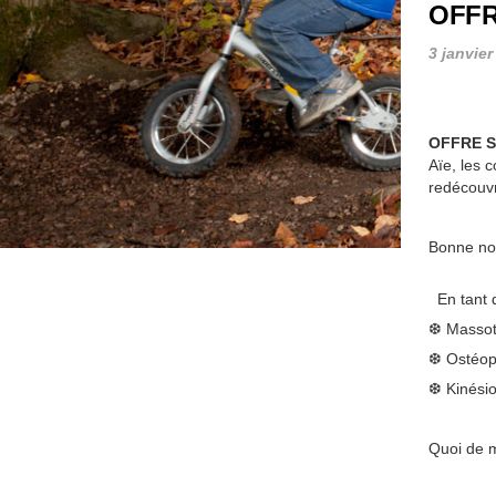
OFFR
3 janvier
OFFRE 
Aïe, les 
redécouvr
Bonne nou
En tant q
❆ Massoth
❆ Ostéopa
❆ Kinésio
Quoi de m